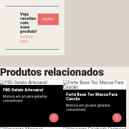
Veja
receitas
BAIXAR
com
esse
NOSSO
produto!
CLIQUE
AQUI
FOLDER
Produtos relacionados
FBG Gelato Artesanal
Forte Base Tec Massa Para
Mistura em pó para gelados
Cascão
comestíveis
Mistura em pó para gelados
comestíveis